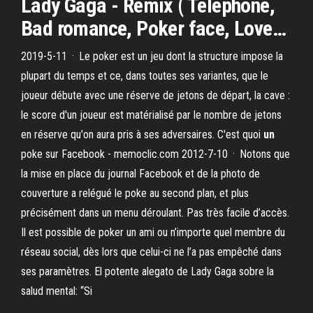
Lady Gaga - Remix ( Telephone,
Bad romance,
Poker
face
, Love
…
2019-5-11 · Le poker est un jeu dont la structure impose la
plupart du temps et ce, dans toutes ses variantes, que le
joueur débute avec une réserve de jetons de départ, la cave :
le score d'un joueur est matérialisé par le nombre de jetons
en réserve qu'on aura pris à ses adversaires. C'est quoi
un
poke sur Facebook - memoclic.com 2012-7-10 · Notons que
la mise en place du journal Facebook et de la photo de
couverture a relégué le poke au second plan, et plus
précisément dans un menu déroulant. Pas très facile d’accès.
Il est possible de poker un ami ou n’importe quel membre du
réseau social, dès lors que celui-ci ne l’a pas empêché dans
ses paramètres. El potente alegato de Lady Gaga sobre la
salud mental: “Si