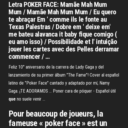
Letra POKER FACE: Mamãe Mah Mum
Mum / Mamãe Mah Mum Mum / Eu quero
te abraçar Em ' comme ils le fonte au
Texas Palestras / Dobre em ' deixe em'
me bateu alavanca it baby fique comigo (
eu amo isso) / Possibilidade et l' intuição
jouer les cartes avec des Pelles derramar
commencer / …
Feliz 10° aniversario de la carrera de Lady Gaga y del
lanzamiento de su primer álbum "The Fame"! Cover al español
latino de "Poker Face" cantado y adaptado por mí, Namy
Gaga. ¡TE ADORAMOS ... Poner cara de póquer - Español útil
que
no suele venir ...
Pour beaucoup de joueurs, la
fameuse « poker face » est un